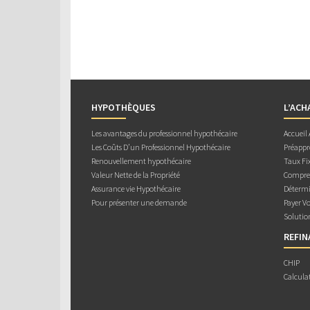
HYPOTHÈQUES
L’ACH
Les avantages du professionnel hypothécaire
Accueil
Les Coûts D’un Professionnel Hypothécaire
Préappr
Renouvellement hypothécaire
Taux Fix
Valeur Nette de la Propriété
Compren
Assurance vie Hypothécaire
Détermi
Pour présenter une demande
Payer V
Solutio
REFI
CHIP
Calcula