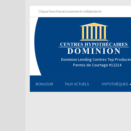
Chaque franchise est autonome et indépendante
Dominion Lending Centres Top Produce
Permis de Courtage #12214
BONJOUR
TAUX ACTUELS
HYPOTHÈQUES