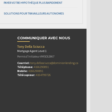
PAYER VOTRE HYPOTHÈQUE PLUS RAPIDEMENT
SOLUTIONS POUR TRAVAILLEURS AUTONOMES
COMMUNIQUER AVEC NOUS
Tony Della Sciucca
Mortgage Agent Level 1
Permis d’initiateur #MSC62867
Courriel:
tony.dellasciucca@dominionlending.ca
Téléphone:
4166290891
Mobile:
4166290891
Télécopieur:
4164799726