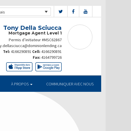
ais
Tony Della Sciucca
Mortgage Agent Level 1
Permis d’initiateur #MSC62867
y.dellasciucca@dominionlending.ca
Tel:
4166290891
Cell:
4166290891
Fax:
4164799726
À PROPOS
COMMUNIQUER AVEC NOUS