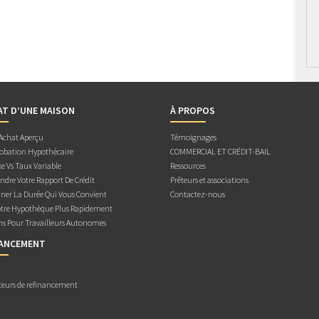
AT D’UNE MAISON
À PROPOS
 Achat Aperçu
Témoignages
obation Hypothécaire
COMMERCIAL ET CRÉDIT-BAIL
e Vs Taux Variable
Ressources
dre Votre Rapport De Crédit
Prêteurs et associations
ner La Durée Qui Vous Convient
Contactez-nous
otre Hypothèque Plus Rapidement
ns Pour Travailleurs Autonomes
NANCEMENT
teurs de refinancement