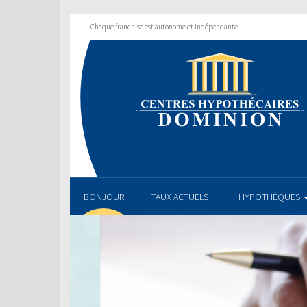
Chaque franchise est autonome et indépendante
BONJOUR
TAUX ACTUELS
HYPOTHÈQUES