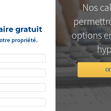
Nos cal
permettro
ire gratuit
options e
tre propriété.
hyp
CE