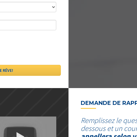
DEMANDE DE RAP
Remplissez le ques
dessous et un cour
appellera selon v