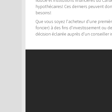
fiducie et institutions financières du Can
hypothécaires! Ces derniers peuvent donc 
besoins!
Que vous soyez l'acheteur d'une première
foncier) à des fins d'investissement ou d
décision éclairée auprès d'un conseiller i