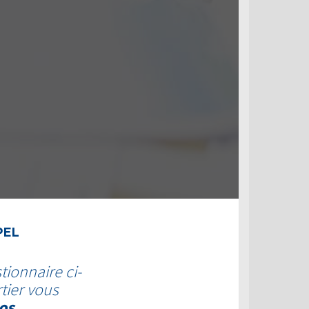
PEL
tionnaire ci-
tier vous
os