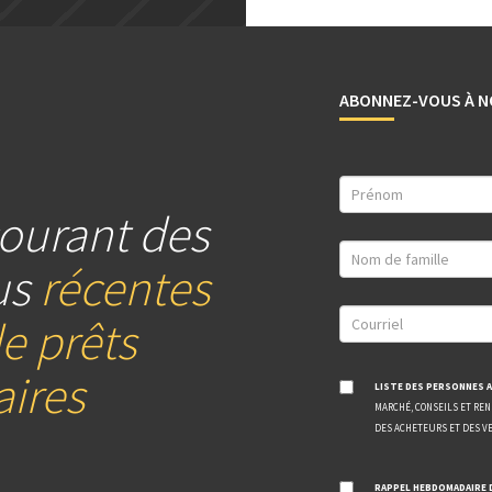
ABONNEZ-VOUS À N
ourant des
us
récentes
e prêts
ires
LISTE DES PERSONNES A
MARCHÉ, CONSEILS ET RE
DES ACHETEURS ET DES V
RAPPEL HEBDOMADAIRE 