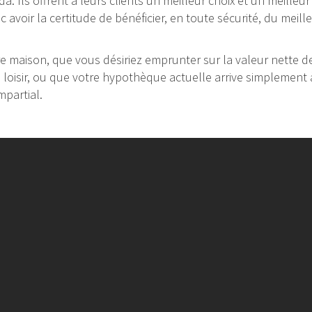
ada. Ils offrent à leurs clients un meilleur choix et un meille
avoir la certitude de bénéficier, en toute sécurité, du meil
 maison, que vous désiriez emprunter sur la valeur nette de 
e loisir, ou que votre hypothèque actuelle arrive simplement à
mpartial.