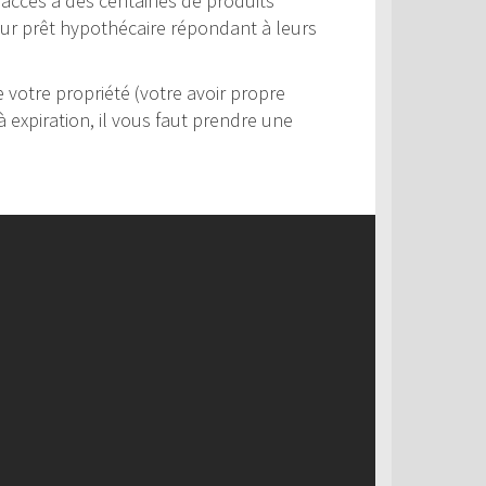
ur accès à des centaines de produits
leur prêt hypothécaire répondant à leurs
votre propriété (votre avoir propre
 expiration, il vous faut prendre une