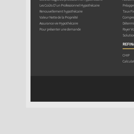
Les Coûts D’un Professionnel Hypothécaire
Préappr
Renouvellement hypothécaire
Taux Fix
Valeur Nette de la Propriété
Compren
Assurance vie Hypothécaire
Détermi
Pour présenter une demande
Payer V
Solutio
REFI
CHIP
Calcula