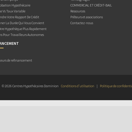
obation Hypothécaire
COMMERCIAL ET CRÉDIT-BAIL
e Vs Taux Variable
Ressources
dre Votre Rapport De Crédit
Prêteurs et associations
ner La Durée Qui Vous Convient
Contactez-nous
otre Hypothèque Plus Rapidement
ns Pour Travailleurs Autonomes
NANCEMENT
teurs de refinancement
© 2026 Centres Hypothécaires Dominion
Conditions d’utilisation
|
Politique de confidenti