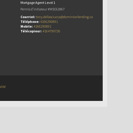
Mortgage Agent Level 1
Permis d’initiateur #MSC62867
Courriel:
tony.dellasciucca@dominionlending.ca
Téléphone:
4166290891
Mobile:
4166290891
Télécopieur:
4164799726
alité