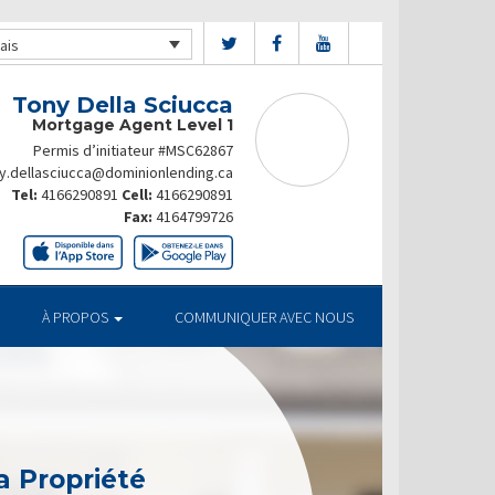
ais
Tony Della Sciucca
Mortgage Agent Level 1
Permis d’initiateur #MSC62867
y.dellasciucca@dominionlending.ca
Tel:
4166290891
Cell:
4166290891
Fax:
4164799726
À PROPOS
COMMUNIQUER AVEC NOUS
a Propriété