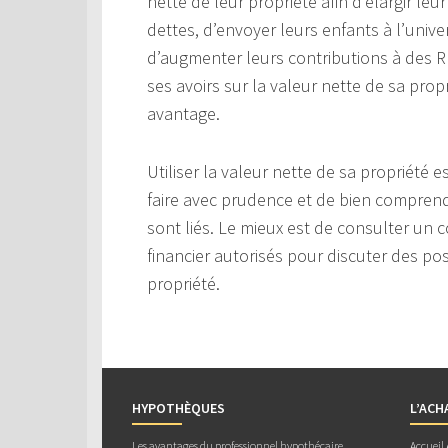
nette de leur propriété afin d’élargir leu
dettes, d’envoyer leurs enfants à l’univ
d’augmenter leurs contributions à des RÉ
ses avoirs sur la valeur nette de sa propr
avantage.
Utiliser la valeur nette de sa propriété
faire avec prudence et de bien comprendr
sont liés. Le mieux est de consulter un c
financier autorisés pour discuter des poss
propriété.
HYPOTHÈQUES
L’ACH
Les avantages du professionnel hypothécaire
Accueil