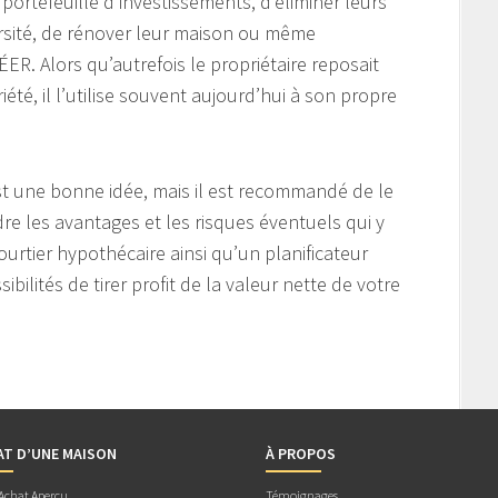
r portefeuille d’investissements, d’éliminer leurs
ersité, de rénover leur maison ou même
ER. Alors qu’autrefois le propriétaire reposait
iété, il l’utilise souvent aujourd’hui à son propre
 est une bonne idée, mais il est recommandé de le
e les avantages et les risques éventuels qui y
ourtier hypothécaire ainsi qu’un planificateur
ibilités de tirer profit de la valeur nette de votre
AT D’UNE MAISON
À PROPOS
 Achat Aperçu
Témoignages