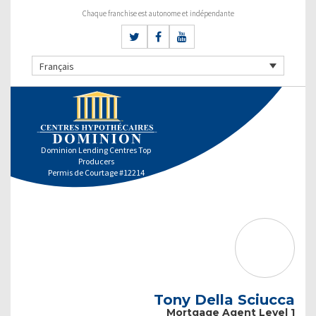
Chaque franchise est autonome et indépendante
Français
Dominion Lending Centres Top
Producers
Permis de Courtage #12214
Tony Della Sciucca
Mortgage Agent Level 1