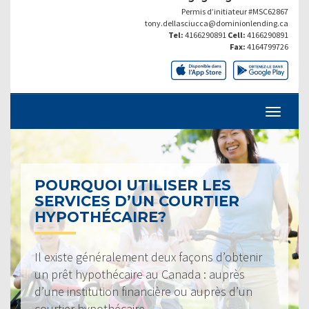
Permis d’initiateur #MSC62867
tony.dellasciucca@dominionlending.ca
Tel:
4166290891
Cell:
4166290891
Fax:
4164799726
POURQUOI UTILISER LES
SERVICES D’UN COURTIER
HYPOTHÉCAIRE?
Il existe généralement deux façons d’obtenir
un prêt hypothécaire au Canada : auprès
d’une institution financière ou auprès d’un
courtier hypothécaire.