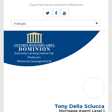
Chaque franchise est autonome et indépendante
Français
Dominion Lending Centres Top
Producers
Permis de Courtage #12214
Tony Della Sciucca
Mortgage Agent Level 1