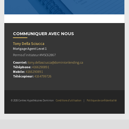
COMMUNIQUER AVEC NOUS
Tony Della Sciucca
Mortgage Agent Level 1
Permis d’initiateur #MSC62867
Courriel:
tony.dellasciucca@dominionlending.ca
Téléphone:
4166290891
Mobile:
4166290891
Télécopieur:
4164799726
© 2026 Centres Hypothécaires Dominion
Conditions d’utilisation
|
Politique de confidentialité