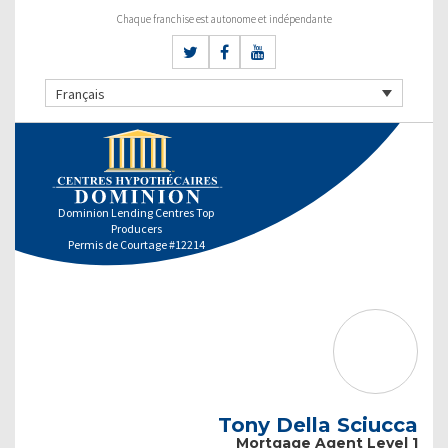
Chaque franchise est autonome et indépendante
Français
Dominion Lending Centres Top
Producers
Permis de Courtage #12214
Tony Della Sciucca
Mortgage Agent Level 1